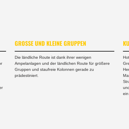
GROSSE UND KLEINE GRUPPEN
K
Die ländliche Route ist dank ihrer wenigen
Hot
or
Ampelanlagen und der ländlichen Route für größere
Gre
Gruppen und staufreie Kolonnen gerade zu
Her
prädestiniert.
Mal
Str
er
und
ein