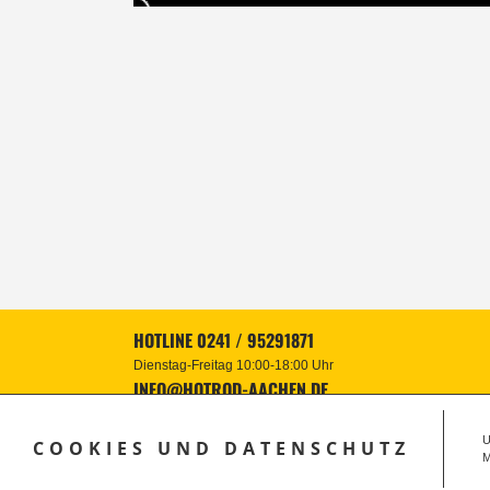
HOTLINE 0241 / 95291871
Dienstag-Freitag 10:00-18:00 Uhr
INFO@HOTROD-AACHEN.DE
U
COOKIES UND DATENSCHUTZ
M